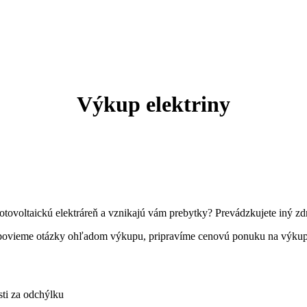
Výkup elektriny
ú fotovoltaickú elektráreň a vznikajú vám prebytky? Prevádzkujete iný 
dpovieme otázky ohľadom výkupu, pripravíme cenovú ponuku na výkup
ti za odchýlku