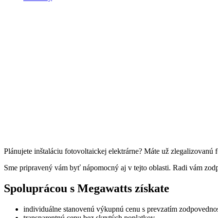
Plánujete inštaláciu fotovoltaickej elektrárne? Máte už zlegalizovan
Sme pripravený vám byť nápomocný aj v tejto oblasti. Radi vám zo
Spoluprácou s Megawatts získate
individuálne stanovenú výkupnú cenu s prevzatím zodpovednos
transparentnú cenu bez skrytých poplatkov