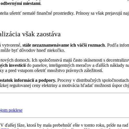
i odbernými miestami
.
telia ušetriť nemalé finančné prostriedky. Prínosy sa však prejavujú n
alizácia však zaostáva
ú vytvorené,
stále nezaznamenávame ich väčší rozmach
. Podľa infor
ny, môže byť dôvodov hneď niekoľko.
tových domoch. Ich spoločenstvá majú často skúsenosti s decentralizov
ch investícií
do panelov, inteligentných meračov a ďalších náklady na
dky a pred vstupom ošetriť množstvo právnych záležitostí.
ostatok informácií a podpory.
Procesy v distribučných spoločnostiac
nízkej regulovanej ceny elektriny a motivácia hľadať možnosti úspor ch
ojom poklese
V ďalšej fáze, ktorá by mala prebehnúť ešte v tomto roku, príde na ra