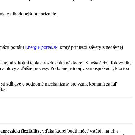
ajmä v dlhodobejšom horizonte.
mácií portálu
Energie-portal.sk
, ktorý priniesol závery z nedávnej
anými zdrojmi tepla a rozdelením nákladov. S inštaláciou fotovoltiky
 zmluvy a ďalšie procesy. Podobne je to aj v samosprávach, ktoré si
h sú zdĺhavé a podporné mechanizmy pre vznik komunít zatiaľ
ýba.
d
agregácia flexibility
, vďaka ktorej budú môcť vstúpiť na trh s