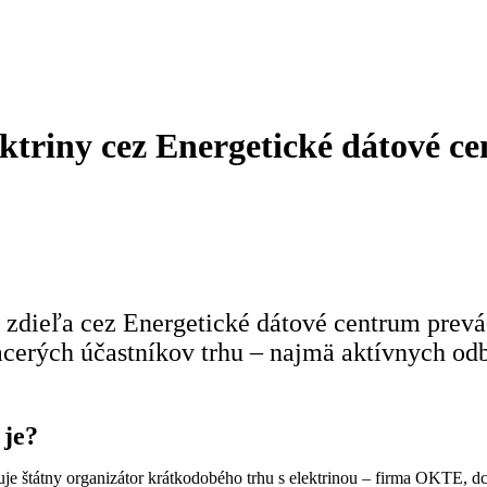
ektriny cez Energetické dátové
ku zdieľa cez Energetické dátové centrum pr
acerých účastníkov trhu – najmä aktívnych odb
 je?
uje štátny organizátor krátkodobého trhu s elektrinou – firma OKTE, d