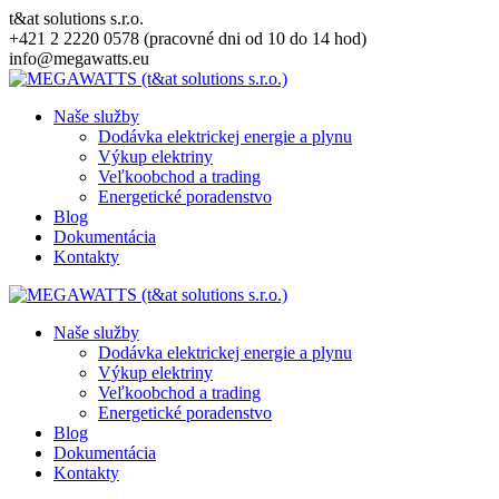
Skip
t&at solutions s.r.o.
to
+421 2 2220 0578 (pracovné dni od 10 do 14 hod)
content
info@megawatts.eu
Naše služby
Dodávka elektrickej energie a plynu
Výkup elektriny
Veľkoobchod a trading
Energetické poradenstvo
Blog
Dokumentácia
Kontakty
Naše služby
Dodávka elektrickej energie a plynu
Výkup elektriny
Veľkoobchod a trading
Energetické poradenstvo
Blog
Dokumentácia
Kontakty