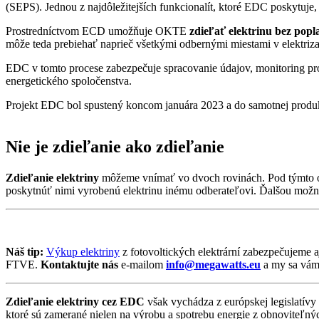
(SEPS). Jednou z najdôležitejších funkcionalít, ktoré EDC poskytuje,
Prostredníctvom ECD umožňuje OKTE
zdieľať elektrinu bez popl
môže teda prebiehať naprieč všetkými odbernými miestami v elektriza
EDC v tomto procese zabezpečuje spracovanie údajov, monitoring prod
energetického spoločenstva.
Projekt EDC bol spustený koncom januára 2023 a do samotnej produk
Nie je zdieľanie ako zdieľanie
Zdieľanie elektriny
môžeme vnímať vo dvoch rovinách. Pod týmto ozn
poskytnúť nimi vyrobenú elektrinu inému odberateľovi. Ďalšou možnosť
Náš tip:
Výkup elektriny
z fotovoltických elektrární zabezpečujeme
FTVE.
Kontaktujte nás
e-mailom
info@megawatts.eu
a my sa vám
Zdieľanie elektriny cez EDC
však vychádza z európskej legislatívy 
ktoré sú zamerané nielen na výrobu a spotrebu energie z obnoviteľných