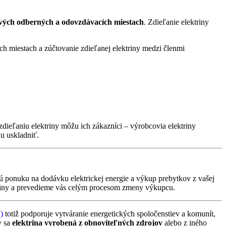
livých odberných a odovzdávacích miestach
. Zdieľanie elektriny
h miestach a zúčtovanie zdieľanej elektriny medzi členmi
ieľaniu elektriny môžu ich zákazníci – výrobcovia elektriny
u uskladniť.
ponuku na dodávku elektrickej energie a výkup prebytkov z vašej
iny a prevedieme vás celým procesom zmeny výkupcu.
)
totiž podporuje vytváranie energetických spoločenstiev a komunít,
y sa
elektrina vyrobená z obnoviteľných zdrojov
alebo z iného