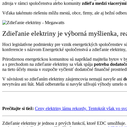
zdroja v rámci spoločenstva alebo komunity
zdieľa medzi viacerým
Vďaka takémuto riešeniu môžu mestá, obce, firmy, ale aj bežní odbera
Zdieľanie elektriny je výborná myšlienka, re
Hoci legislatívne podmienky pre vznik energetických spoločenstiev s
konferencie s názvom Energetické spoločenstvá a zdieľanie elektri
Prirodzenou energetickou komunitou sú napríklad majitelia bytov v by
a s prechodom na zdieľanie elektriny sa však spája
potreba dodatočný
na tieto účely musia v rozpočte vyčleniť dodatočné finančné prostrie
V súvislosti so zdieľaním elektriny záujemcovia nemajú navyše ani
d
nevytvára ani štát. Malí odberatelia si navyše užívajú výhody umelo 
Prečítajte si tiež:
Ceny elektriny lámu rekordy. Tentokrát však vo sv
Zdieľanie elektriny je jednou z prvých funkcií, ktoré EDC umožňuje. 